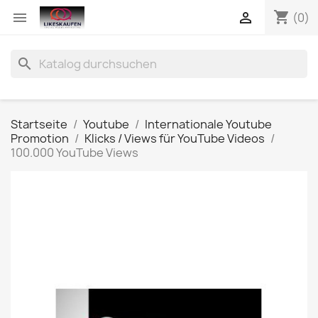
shopping_cart


(0)
search
Startseite
Youtube
Internationale Youtube
Promotion
Klicks / Views für YouTube Videos
100.000 YouTube Views