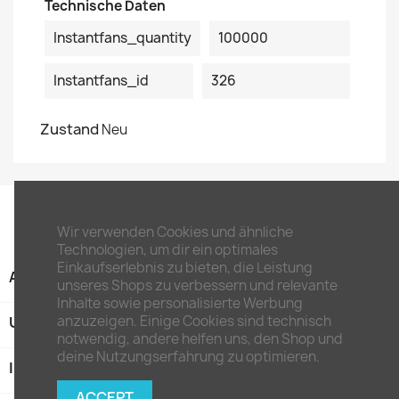
Technische Daten
Instantfans_quantity
100000
Instantfans_id
326
Zustand
Neu
Wir verwenden Cookies und ähnliche
Technologien, um dir ein optimales
Einkaufserlebnis zu bieten, die Leistung
ARTIKEL

unseres Shops zu verbessern und relevante
Inhalte sowie personalisierte Werbung
anzuzeigen. Einige Cookies sind technisch
UNTERNEHMEN

notwendig, andere helfen uns, den Shop und
deine Nutzungserfahrung zu optimieren.
IHR KONTO

ACCEPT