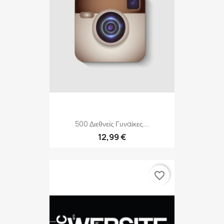
500 Διεθνείς Γυναίκες...
12,99 €
favorite_border