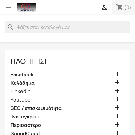
shopping_cart


(0)
search
ΠΛΟΉΓΗΣΗ

Facebook

Κελάδημα

LinkedIn

Youtube

SEO / επισκεψιμότητα

Ίνσταγκραμ

Περισσότερο

SoundCloud