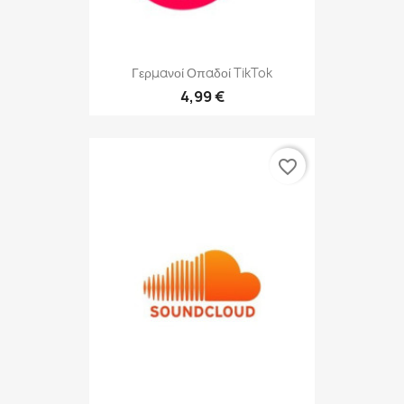
Γερμανοί Οπαδοί TikTok
4,99 €
favorite_border