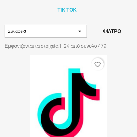
ΤΙΚ ΤΟΚ

ΦΊΛΤΡΟ
Συνάφεια
Εμφανίζονται τα στοιχεία 1-24 από σύνολο 479
favorite_border