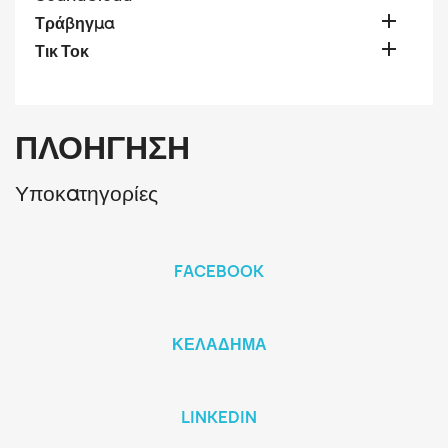

Τράβηγμα

Τικ Τοκ
ΠΛΟΉΓΗΣΗ
Υποκατηγορίες
FACEBOOK
ΚΕΛΆΔΗΜΑ
LINKEDIN