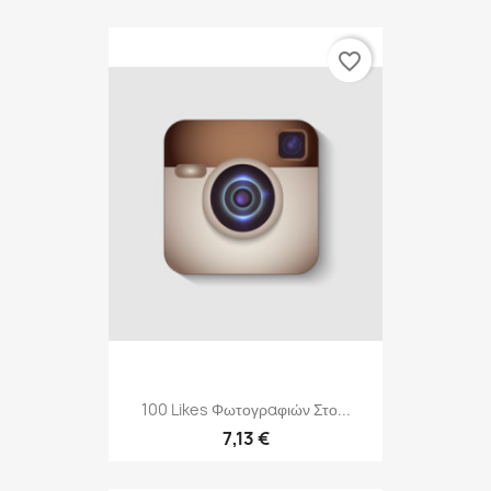
favorite_border
100 Likes Φωτογραφιών Στο...
7,13 €