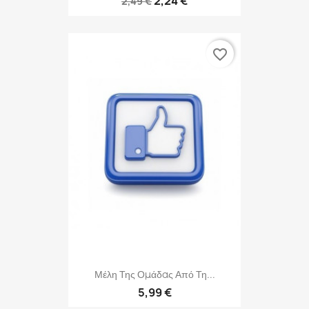
2,24 €
2,49 €
favorite_border
Μέλη Της Ομάδας Από Τη...
5,99 €