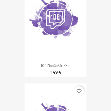
100 Προβολές Κλιπ
1,49 €
favorite_border