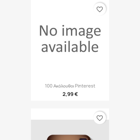
favorite_border
100 Ακόλουθοι Pinterest
2,99 €
favorite_border