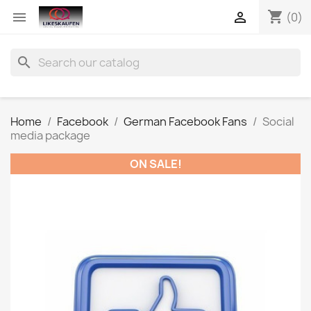
shopping_cart


(0)
search
Home
Facebook
German Facebook Fans
Social
media package
ON SALE!