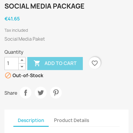
SOCIAL MEDIA PACKAGE
€41.65
Tax included
Social Media Paket
Quantity

favorite_border
ADD TO CART

Out-of-Stock
Share
Description
Product Details