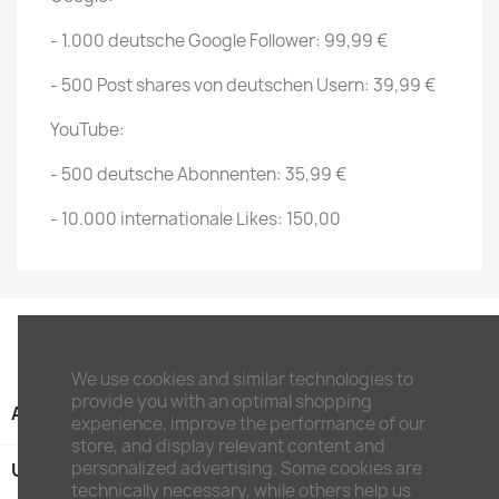
- 1.000 deutsche Google Follower: 99,99 €
- 500 Post shares von deutschen Usern: 39,99 €
YouTube:
- 500 deutsche Abonnenten: 35,99 €
- 10.000 internationale Likes: 150,00
We use cookies and similar technologies to
provide you with an optimal shopping
ARTIKEL

experience, improve the performance of our
store, and display relevant content and
personalized advertising. Some cookies are
UNTERNEHMEN

technically necessary, while others help us