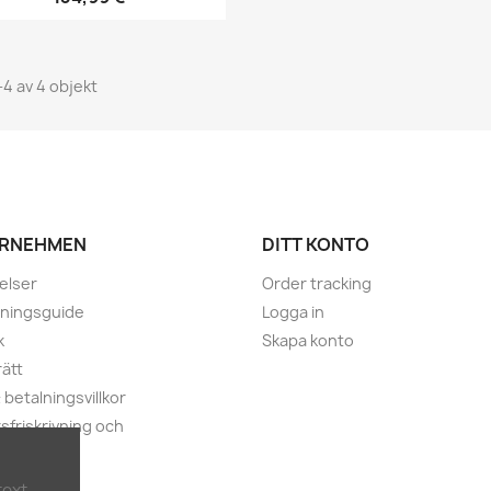
-4 av 4 objekt
RNEHMEN
DITT KONTO
elser
Order tracking
lningsguide
Logga in
k
Skapa konto
ätt
 betalningsvillkor
sfriskrivning och
itetspolicy
lankett
text