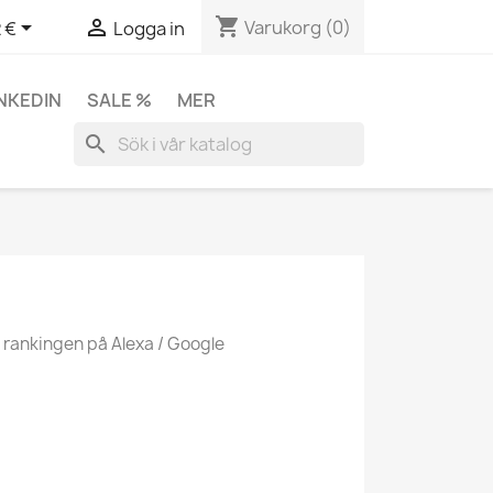
shopping_cart


Varukorg
(0)
 €
Logga in
INKEDIN
SALE %
MER
search
p rankingen på Alexa / Google