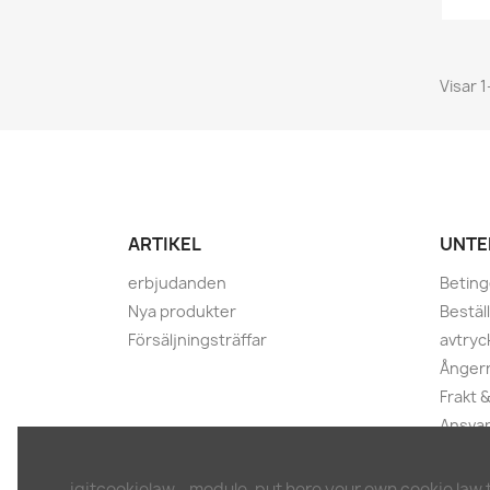
Visar 1
ARTIKEL
UNTE
erbjudanden
Beting
Nya produkter
Bestäl
Försäljningsträffar
avtryc
Ångerr
Frakt &
Ansvar
integr
Ångerb
iqitcookielaw - module, put here your own cookie law 