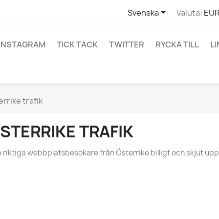

Svenska
Valuta:
EUR
INSTAGRAM
TICK TACK
TWITTER
RYCKA TILL
L
rrike trafik
STERRIKE TRAFIK
 riktiga webbplatsbesökare från Österrike billigt och skjut up