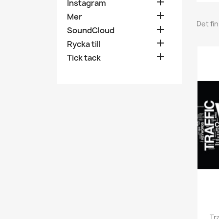

Instagram

Mer
Det fi

SoundCloud

Rycka till

Tick tack
Tr