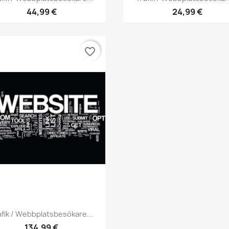
44,99 €
24,99 €
favorite_border
Snabbvy

afik / Webbplatsbesökare...
134,99 €