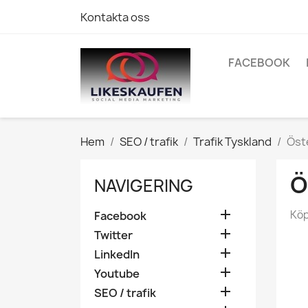
Kontakta oss
FACEBOOK
Hem
SEO / trafik
Trafik Tyskland
Öste
Ö
NAVIGERING

Köp
Facebook

Twitter

LinkedIn

Youtube

SEO / trafik