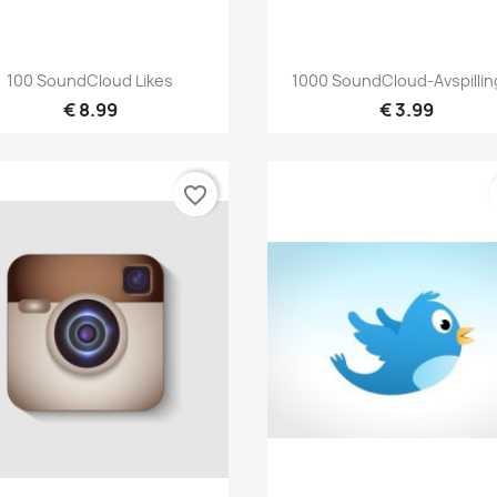
Hurtigvisning
Hurtigvisning


100 SoundCloud Likes
1000 SoundCloud-Avspillin
€ 8.99
€ 3.99
favorite_border