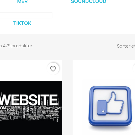
MER
SOUNDCLOUD
TIKTOK
ns 479 produkter.
Sorter et
favorite_border