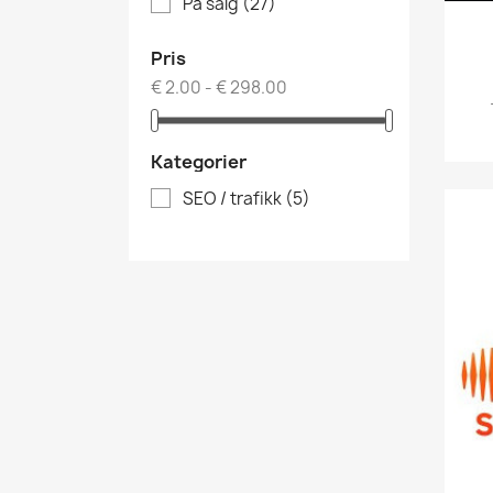
På salg
(27)
Pris
€ 2.00 - € 298.00
Kategorier
SEO / trafikk
(5)