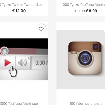
Hurtigvisning
Hurtigvisning


0 Tyske Twitter Tweet Likes
1000 Tyske YouTube-Visni
€ 12.00
€ 8.99
€ 9.99
favorite_border
Hurtigvisning
Hurtigvisning


1000 YouTube-Visninger
100 Internasjonale...