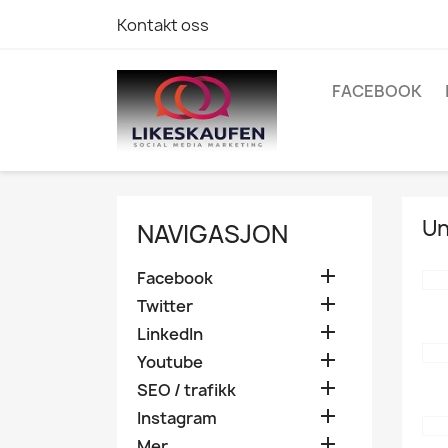
Kontakt oss
FACEBOOK
Un
NAVIGASJON

Facebook

Twitter

LinkedIn

Youtube

SEO / trafikk

Instagram

Mer