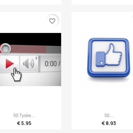
favorite_border
Hurtigvisning
Hurtigvisning


50 Tyske...
50...
€ 5.95
€ 8.93