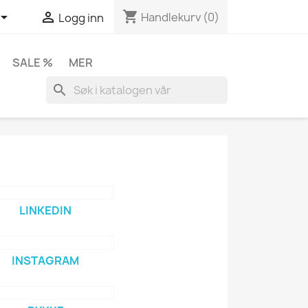
shopping_cart


Handlekurv
(0)
Logg inn
SALE %
MER
search
LINKEDIN
INSTAGRAM