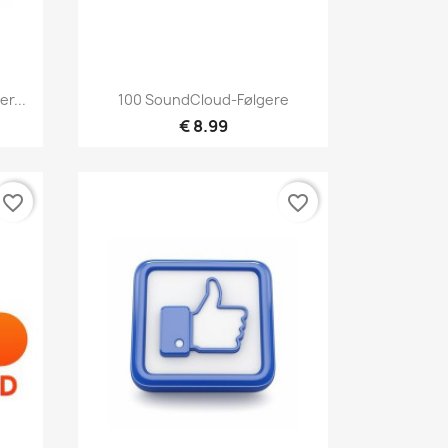
Hurtigvisning

r...
100 SoundCloud-Følgere
€ 8.99
favorite_border
favorite_border