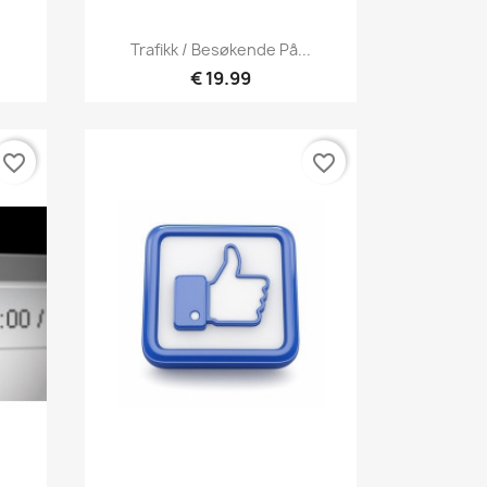
Hurtigvisning

Trafikk / Besøkende På...
€ 19.99
favorite_border
favorite_border