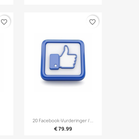
favorite_border
favorite_border
Hurtigvisning

20 Facebook-Vurderinger /...
€ 79.99