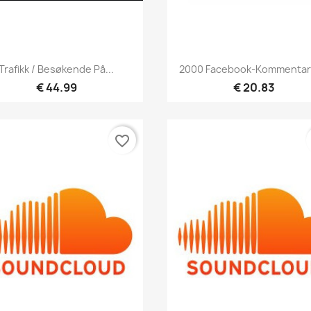
Hurtigvisning
Hurtigvisning


Trafikk / Besøkende På...
2000 Facebook-Kommentare
€ 44.99
€ 20.83
favorite_border