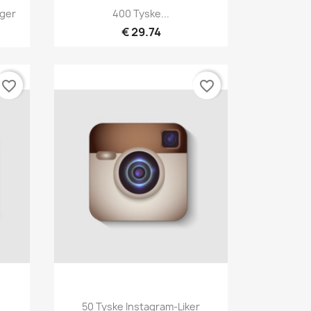
Hurtigvisning

nger
400 Tyske...
€ 29.74
favorite_border
favorite_border
Hurtigvisning

50 Tyske Instagram-Liker