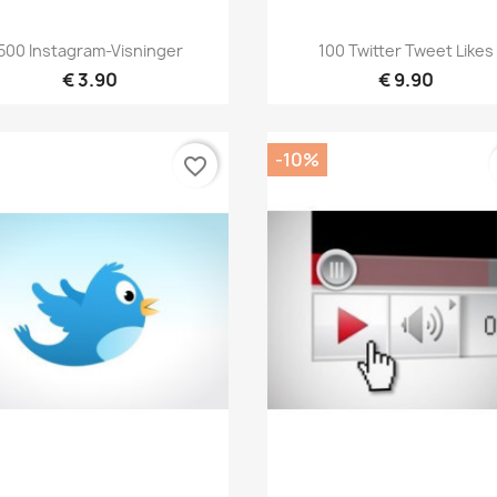
Hurtigvisning
Hurtigvisning


500 Instagram-Visninger
100 Twitter Tweet Likes
€ 3.90
€ 9.90
-10%
favorite_border