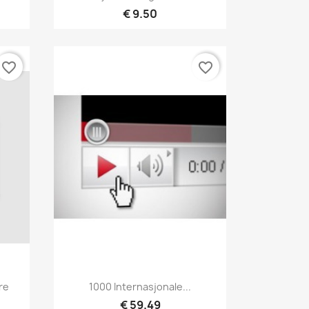
€ 9.50
favorite_border
favorite_border
Hurtigvisning

re
1000 Internasjonale...
€ 59.49