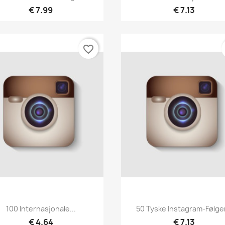
€ 7.99
€ 7.13
favorite_border
Hurtigvisning
Hurtigvisning


100 Internasjonale...
50 Tyske Instagram-Følge
€ 4.64
€ 7.13